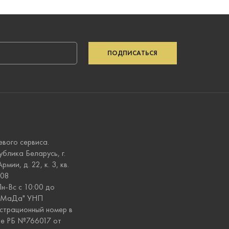
ПОДПИСАТЬСЯ
евого сервиса.
ублика Беларусь, г.
рмии, д. 22, к. 3, кв.
008
н-Вс с 10:00 до
оМаДа" УНП
истрационный номер в
ре РБ №766017 от