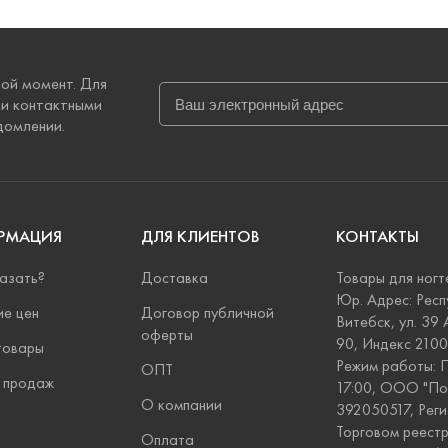
ой момент. Для
ми контактными
домлении.
РМАЦИЯ
ДЛЯ КЛИЕНТОВ
КОНТАКТЫ
азать?
Доставка
Товары для ногт
Юр. Адрес: Респ
ие цен
Договор публичной
Витебск, ул. 39 А
оферты
90, Индекс 210
товары
Режим работы: П
ОПТ
 продаж
17:00, ООО "П
О компании
392050517, Рег
Торговом реест
Оплата