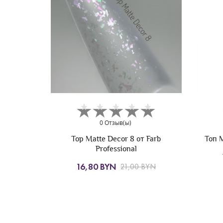
0 Отзыв(ы)
 Farb
Топ Milk Top Ultra Shine No Wipe
No w
12,80 BYN
16,00 BYN
BYN