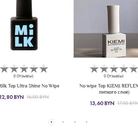
0 Отзыв(ы)
0 Отзыв(ы)
ipe Top KIEMI REFLEX (без
Топ Milk Enigma, 9 мл
липкого слоя)
14,00 BYN
17,50 BY
13,60 BYN
17,00 BYN